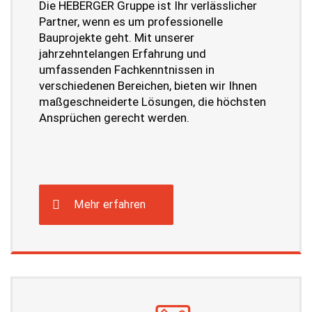
Die HEBERGER Gruppe ist Ihr verlässlicher
i
Partner, wenn es um professionelle
n
v
Bauprojekte geht. Mit unserer
e
jahrzehntelangen Erfahrung und
r
umfassenden Fachkenntnissen in
s
verschiedenen Bereichen, bieten wir Ihnen
t
DSGVO-Einverständnis
*
ä
maßgeschneiderte Lösungen, die höchsten
Mit Setzen des Hakens erkläre ich mich
n
Ansprüchen gerecht werden.
einverstanden, dass die von mir erhobenen
d
Daten für die Bearbeitung meiner Anfrage
n
elektronisch erhoben und gespeichert
i
werden. Diese Einwilligung kann jederzeit
s
mit einer Nachricht an uns widerrufen
N
a
werden.
Mehr erfahren
m
e
Absenden