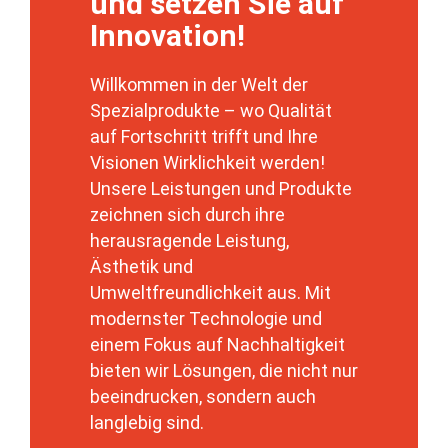
und setzen Sie auf
e
Innovation!
r
s
t
Willkommen in der Welt der
ä
n
Spezialprodukte – wo Qualität
d
DSGVO-Einverständnis
*
auf Fortschritt trifft und Ihre
n
Mit Setzen des Hakens erkläre ich mich
Visionen Wirklichkeit werden!
i
einverstanden, dass die von mir erhobenen
s
Unsere Leistungen und Produkte
Daten für die Bearbeitung meiner Anfrage
&
zeichnen sich durch ihre
elektronisch erhoben und gespeichert
werden. Diese Einwilligung kann jederzeit
herausragende Leistung,
mit einer Nachricht an uns widerrufen
Ästhetik und
werden.
Umweltfreundlichkeit aus. Mit
modernster Technologie und
einem Fokus auf Nachhaltigkeit
Absenden
bieten wir Lösungen, die nicht nur
beeindrucken, sondern auch
langlebig sind.