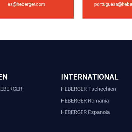
es@heberger.com
portuguesa@hebe
EN
INTERNATIONAL
HEBERGER
HEBERGER Tschechien
HEBERGER Romania
HEBERGER Espanola