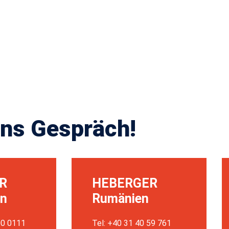
ns Gespräch!
R
HEBERGER
en
Rumänien
00 0111
Tel: +40 31 40 59 761