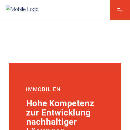
Vorname & Name
*
Kontakt E-Mail*
*
Kontakt telefonisch*
IMMOBILIEN
Hohe Kompetenz
zur Entwicklung
&
Ihre Nachricht
*
N
nachhaltiger
a
m