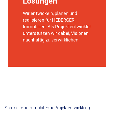
Lösungen
e
Wir entwickeln, planen und
realisieren für HEBERGER
Immobilien. Als Projektentwickler
DSGVO-Einverständnis
*
unterstützen wir dabei, Visionen
nachhaltig zu verwirklichen.
Mit Setzen des Hakens erkläre ich mich
einverstanden, dass die von mir erhobenen
Daten für die Bearbeitung meiner Anfrage
elektronisch erhoben und gespeichert
werden. Diese Einwilligung kann jederzeit
mit einer Nachricht an uns widerrufen
werden.
Absenden
»
»
Startseite
Immobilien
Projektentwicklung