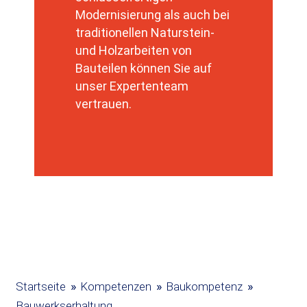
Modernisierung als auch bei
traditionellen Naturstein-
und Holzarbeiten von
Bauteilen können Sie auf
unser Expertenteam
vertrauen.
»
»
»
Startseite
Kompetenzen
Baukompetenz
Bauwerkserhaltung