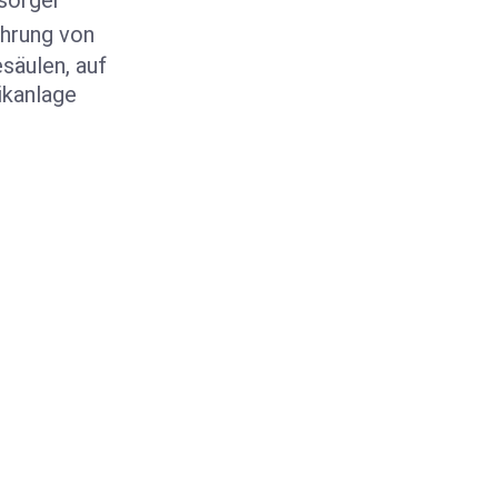
sorger
ührung von
säulen, auf
ikanlage