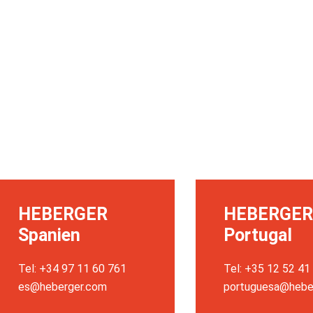
HEBERGER
HEBERGER
Spanien
Portugal
Tel: +34 97 11 60 761
Tel: +35 12 52 41
es@heberger.com
portuguesa@hebe