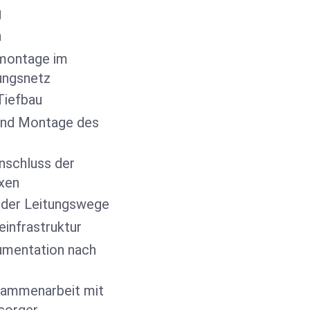
g
n
montage im
ungsnetz
Tiefbau
 und Montage des
nschluss der
xen
der Leitungswege
infrastruktur
umentation nach
sammenarbeit mit