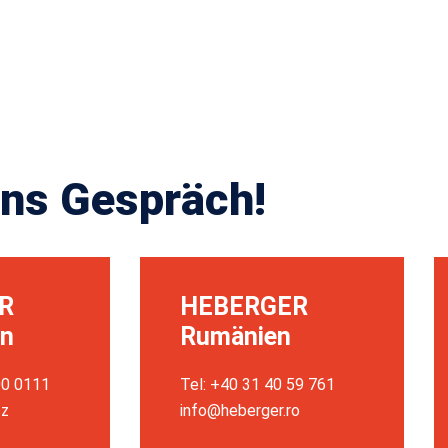
ns Gespräch!
R
HEBERGER
en
Rumänien
00 0111
Tel: +40 31 40 59 761
cz
info@heberger.ro