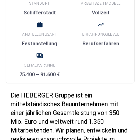
STANDORT
ARBEITSZEITMODELL
Schifferstadt
Vollzeit
work
trending_up
ANSTELLUNGSART
ERFAHRUNGSLEVEL
Festanstellung
Berufserfahren
payments
GEHALTSSPANNE
75.400 – 91.600 €
Die HEBERGER Gruppe ist ein
mittelständisches Bauunternehmen mit
einer jährlichen Gesamtleistung von 350
Mio. Euro und weltweit rund 1.350
Mitarbeitenden. Wir planen, entwickeln und
realisieren anspruchsvolle Projekte im