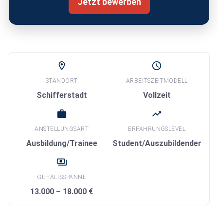
Jetzt bewerben
location_on
schedule
STANDORT
ARBEITSZEITMODELL
Schifferstadt
Vollzeit
work
trending_up
ANSTELLUNGSART
ERFAHRUNGSLEVEL
Ausbildung/Trainee
Student/Auszubildender
payments
GEHALTSSPANNE
13.000 – 18.000 €