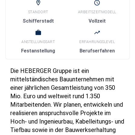
location_on
schedule
STANDORT
ARBEITSZEITMODELL
Schifferstadt
Vollzeit
work
trending_up
ANSTELLUNGSART
ERFAHRUNGSLEVEL
Festanstellung
Berufserfahren
Die HEBERGER Gruppe ist ein
mittelständisches Bauunternehmen mit
einer jährlichen Gesamtleistung von 350
Mio. Euro und weltweit rund 1.350
Mitarbeitenden. Wir planen, entwickeln und
realisieren anspruchsvolle Projekte im
Hoch‑ und Ingenieurbau, Kabelleitungs‑ und
Tiefbau sowie in der Bauwerkserhaltung