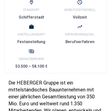
location_on
schedule
STANDORT
ARBEITSZEITMODELL
Schifferstadt
Vollzeit
work
trending_up
ANSTELLUNGSART
ERFAHRUNGSLEVEL
Festanstellung
Berufserfahren
payments
GEHALTSSPANNE
53.500 – 58.100 €
Die HEBERGER Gruppe ist ein
mittelständisches Bauunternehmen mit
einer jährlichen Gesamtleistung von 350
Mio. Euro und weltweit rund 1.350
Mitarbeitenden. Wir planen, entwickeln und