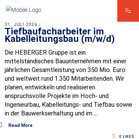
31. JULI 2026
Tiefbaufacharbeiter im
Vorname & Name
*
Kabelleitungsbau (m/w/d)
Die HEBERGER Gruppe ist ein
D
mittelständisches Bauunternehmen mit einer
Kontakt E-Mail*
*
S
jährlichen Gesamtleistung von 350 Mio. Euro
G
und weltweit rund 1.350 Mitarbeitenden. Wir
V
O
planen, entwickeln und realisieren
-
Kontakt telefonisch*
anspruchsvolle Projekte im Hoch‑ und
E
i
Ingenieurbau, Kabelleitungs‑ und Tiefbau sowie
n
in der Bauwerkserhaltung und im
v
e
r
Ihre Nachricht
*
Read More
s
t
0
LIKES