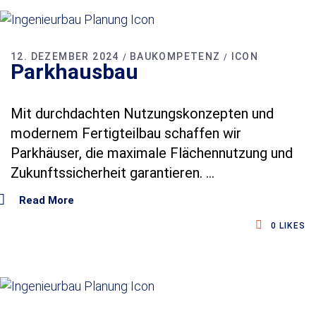
n
d
n
i
s
12. DEZEMBER 2024
BAUKOMPETENZ
ICON
Parkhausbau
K
o
n
t
Mit durchdachten Nutzungskonzepten und
a
modernem Fertigteilbau schaffen wir
k
t
Parkhäuser, die maximale Flächennutzung und
Zukunftssicherheit garantieren.
Read More
0
LIKES