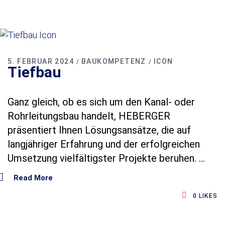
f
o
n
i
s
c
5. FEBRUAR 2024
BAUKOMPETENZ
ICON
DSGVO-Einverständnis
*
h
Tiefbau
*
Mit Setzen des Hakens erkläre ich mich
D
einverstanden, dass die von mir erhobenen
S
Daten für die Bearbeitung meiner Anfrage
Ganz gleich, ob es sich um den Kanal- oder
G
elektronisch erhoben und gespeichert
V
Rohrleitungsbau handelt, HEBERGER
werden. Diese Einwilligung kann jederzeit
O
präsentiert Ihnen Lösungsansätze, die auf
mit einer Nachricht an uns widerrufen
-
werden.
E
langjähriger Erfahrung und der erfolgreichen
i
Umsetzung vielfältigster Projekte beruhen.
n
v
Absenden
Read More
e
r
0
LIKES
s
t
ä