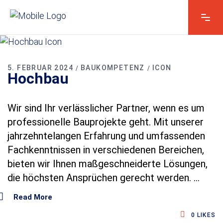
Vorname & Name
*
5. FEBRUAR 2024
BAUKOMPETENZ
ICON
Hochbau
Kontakt E-Mail*
*
Wir sind Ihr verlässlicher Partner, wenn es um
professionelle Bauprojekte geht. Mit unserer
jahrzehntelangen Erfahrung und umfassenden
Fachkenntnissen in verschiedenen Bereichen,
Kontakt telefonisch*
bieten wir Ihnen maßgeschneiderte Lösungen,
die höchsten Ansprüchen gerecht werden.
t
Read More
Ihre Nachricht
*
e
l
0
LIKES
e