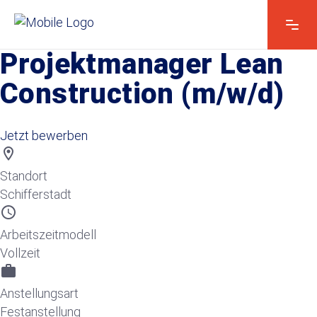
Projektmanager Lean
Construction (m/w/d)
Jetzt bewerben
location_on
Standort
Schifferstadt
schedule
Arbeitszeitmodell
Vollzeit
work
Anstellungsart
Festanstellung