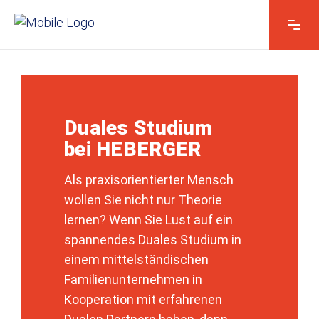
Vorname & Name
*
Duales Studium
bei HEBERGER
Kontakt E-Mail*
*
Als praxisorientierter Mensch
wollen Sie nicht nur Theorie
Kontakt telefonisch*
lernen? Wenn Sie Lust auf ein
spannendes Duales Studium in
einem mittelständischen
K
Familienunternehmen in
Ihre Nachricht
*
o
Kooperation mit erfahrenen
n
t