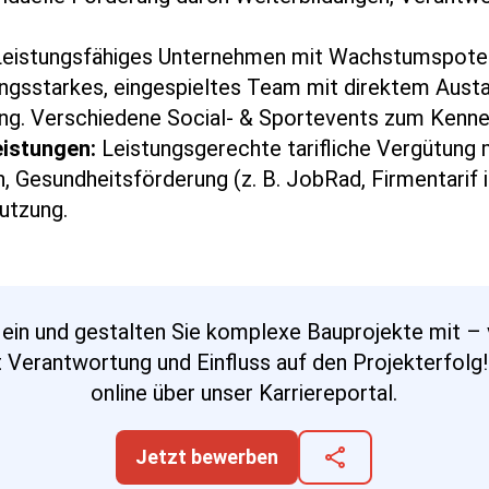
 Leistungsfähiges Unternehmen mit Wachstumspotenz
ungsstarkes, eingespieltes Team mit direktem Aust
ng. Verschiedene Social- & Sportevents zum Kenne
eistungen:
Leistungsgerechte tarifliche Vergütung m
en, Gesundheitsförderung (z. B. JobRad, Firmentarif
utzung.
ein und gestalten Sie komplexe Bauprojekte mit – v
t Verantwortung und Einfluss auf den Projekterfolg!
online über unser Karriereportal.
share
Jetzt bewerben