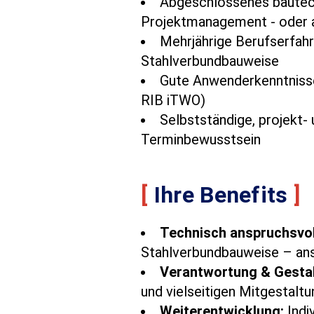
Abgeschlossenes bautech
Projektmanagement - oder 
Mehrjährige Berufserfahru
Stahlverbundbauweise
Gute Anwenderkenntnisse
RIB iTWO)
Selbstständige, projekt- 
Terminbewusstsein
[
Ihre Benefits
]
Technisch anspruchsvol
Stahlverbundbauweise – ans
Verantwortung & Gesta
und vielseitigen Mitgestalt
Weiterentwicklung:
Indi