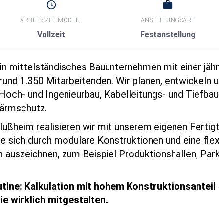
schedule
work
ARBEITSZEITMODELL
ANSTELLUNGSART
Vollzeit
Festanstellung
n mittelständisches Bauunternehmen mit einer jähr
und 1.350 Mitarbeitenden. Wir planen, entwickeln u
Hoch‑ und Ingenieurbau, Kabelleitungs‑ und Tiefbau
Lärmschutz.
ußheim realisieren wir mit unserem eigenen Fertigt
ie sich durch modulare Konstruktionen und eine fle
 auszeichnen, zum Beispiel Produktionshallen, Par
tine: Kalkulation mit hohem Konstruktionsanteil
ie wirklich mitgestalten.