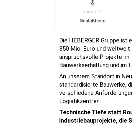
location_on
STANDORT
Neulußheim
Die HEBERGER Gruppe ist ei
350 Mio. Euro und weltweit r
anspruchsvolle Projekte im 
Bauwerkserhaltung und im 
An unserem Standort in Neul
standardisierte Bauwerke, d
verschiedene Anforderungen
Logistikzentren.
Technische Tiefe statt Rou
Industriebauprojekte, die S