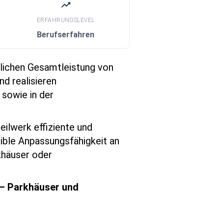
trending_up
ERFAHRUNGSLEVEL
Berufserfahren
lichen Gesamtleistung von
nd realisieren
 sowie in der
eilwerk effiziente und
xible Anpassungsfähigkeit an
khäuser oder
 – Parkhäuser und