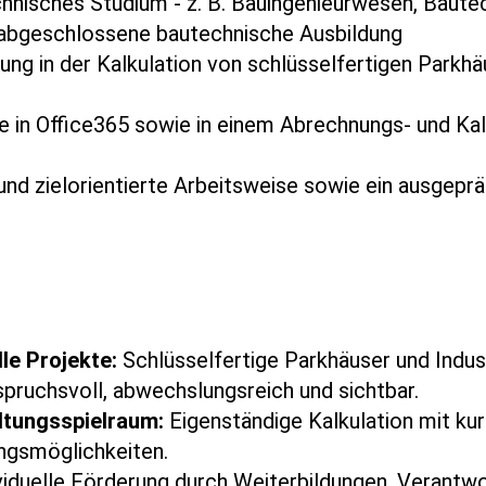
nisches Studium - z. B. Bauingenieurwesen, Bautec
abgeschlossene bautechnische Ausbildung
ng in der Kalkulation von schlüsselfertigen Parkhäu
 in Office365 sowie in einem Abrechnungs- und Kal
und zielorientierte Arbeitsweise sowie ein ausgeprä
le Projekte:
Schlüsselfertige Parkhäuser und Indus
pruchsvoll, abwechslungsreich und sichtbar.
ltungsspielraum:
Eigenständige Kalkulation mit k
ungsmöglichkeiten.
viduelle Förderung durch Weiterbildungen, Verantwo