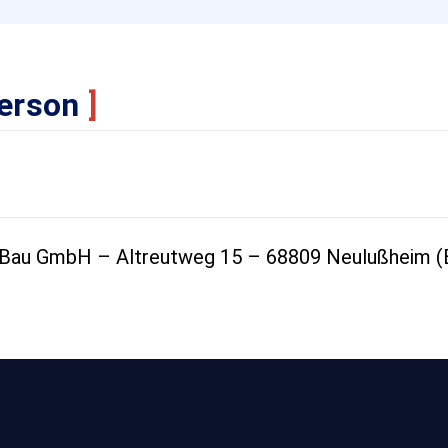
person
]
au GmbH – Altreutweg 15 – 68809 Neulußheim (