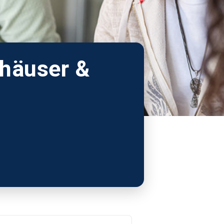
khäuser &
DSGVO-Einverständnis
*
Mit Setzen des Hakens erkläre ich mich
einverstanden, dass die von mir erhobenen
Daten für die Bearbeitung meiner Anfrage
elektronisch erhoben und gespeichert
werden. Diese Einwilligung kann jederzeit
mit einer Nachricht an uns widerrufen
werden.
Absenden