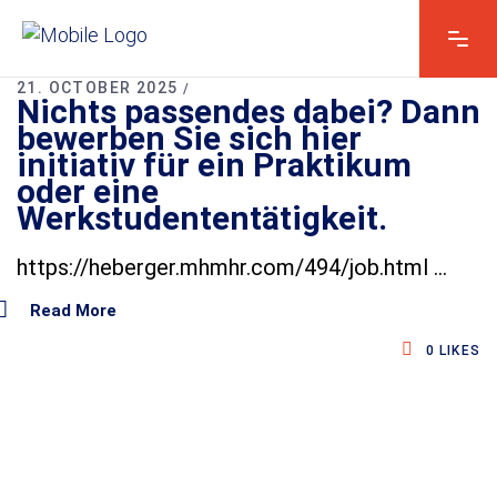
21. OCTOBER 2025
Nichts passendes dabei? Dann
Vorname & Name
*
bewerben Sie sich hier
initiativ für ein Praktikum
oder eine
Werkstudententätigkeit.
Kontakt E-Mail*
*
https://heberger.mhmhr.com/494/job.html
Read More
Kontakt telefonisch*
0
LIKES
&
Ihre Nachricht
*
N
a
c